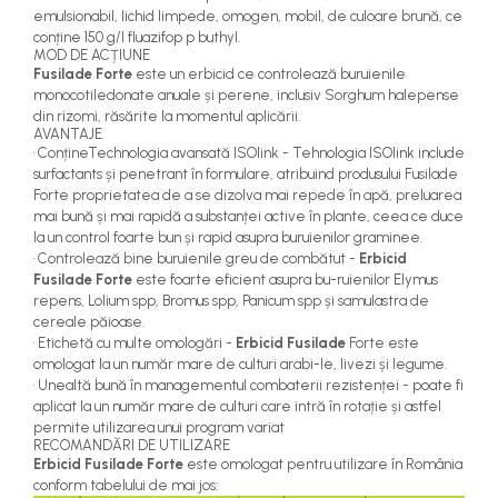
teascuri
emulsionabil, lichid limpede, omogen, mobil, de culoare brună, ce
Nivele laser si Telemetre
conține 150 g/l fluazifop p buthyl.
Nivele si masurare unghi
MOD DE ACȚIUNE
Fusilade Forte
este un erbicid ce controlează buruienile
Nivele, Echere si Compasuri
monocotiledonate anuale și perene, inclusiv Sorghum halepense
Rulete
din rizomi, răsărite la momentul aplicării.
AVANTAJE
• ConțineTechnologia avansată ISOlink - Tehnologia ISOlink include
surfactants și penetrant în formulare, atribuind produsului Fusilade
Forte proprietatea de a se dizolva mai repede în apă, preluarea
mai bună și mai rapidă a substanței active în plante, ceea ce duce
la un control foarte bun și rapid asupra buruienilor graminee.
• Controlează bine buruienile greu de combătut -
Erbicid
Fusilade Forte
este foarte eficient asupra bu-ruienilor Elymus
repens, Lolium spp, Bromus spp, Panicum spp și samulastra de
cereale păioase.
• Etichetă cu multe omologări -
Erbicid Fusilade
Forte este
omologat la un număr mare de culturi arabi-le, livezi și legume.
• Unealtă bună în managementul combaterii rezistenței - poate fi
aplicat la un număr mare de culturi care intră în rotație și astfel
permite utilizarea unui program variat
RECOMANDĂRI DE UTILIZARE
Erbicid Fusilade Forte
este omologat pentru utilizare în România
conform tabelului de mai jos: