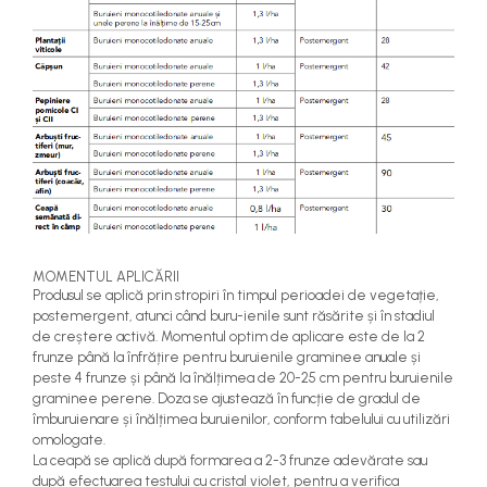
MOMENTUL APLICĂRII
Produsul se aplică prin stropiri în timpul perioadei de vegetație,
postemergent, atunci când buru-ienile sunt răsărite și în stadiul
de creștere activă. Momentul optim de aplicare este de la 2
frunze până la înfrățire pentru buruienile graminee anuale și
peste 4 frunze și până la înălțimea de 20-25 cm pentru buruienile
graminee perene. Doza se ajustează în funcție de gradul de
îmburuienare și înălțimea buruienilor, conform tabelului cu utilizări
omologate.
La ceapă se aplică după formarea a 2-3 frunze adevărate sau
după efectuarea testului cu cristal violet, pentru a verifica