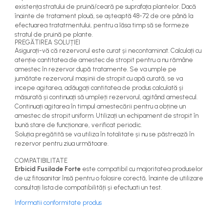
existența stratului de pruină/ceară pe suprafața plantelor. Dacă
înainte de tratament plouă, se așteaptă 48-72 de ore până la
efectuarea tratatmentului, pentru a lăsa timp să se formeze
stratul de pruină pe plante.
PREGĂTIREA SOLUȚIEI
Asigurați-vă că rezervorul este curat și necontaminat. Calculați cu
atenție cantitatea de amestec de stropit pentru a nu rămâne
amestec în rezervor după tratamente. Se va umple pe
jumătate rezervorul mașinii de stropit cu apă curată, se va
incepe agitarea, adăugați cantitatea de produs calculată și
măsurată și continuați să umpleți rezervorul, agitând amestecul.
Continuați agitarea în timpul amestecării pentru a obține un
amestec de stropit uniform. Utilizați un echipament de stropit în
bună stare de funcționare, verificat periodic.
Soluția pregătită se va utiliza în totalitate și nu se păstrează în
rezervor pentru ziua următoare.
COMPATIBILITATE
Erbicid Fusilade Forte
este compatibil cu majoritatea produselor
de uz fitosanitar însă pentru o folosire corectă, înainte de utilizare
consultați lista de compatibilități și efectuati un test.
Informatii conformitate produs