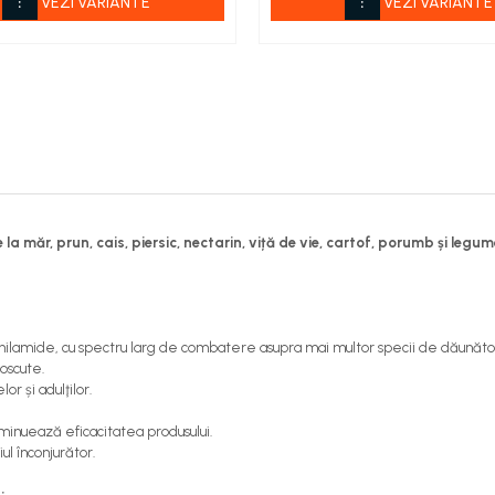
VEZI VARIANTE
VEZI VARIANTE
a măr, prun, cais, piersic, nectarin, viță de vie, cartof, porumb și legum
anilamide, cu spectru larg de combatere asupra mai multor specii de dăunător
noscute.
or și adulţilor.
minuează eficacitatea produsului.
ul înconjurător.
: