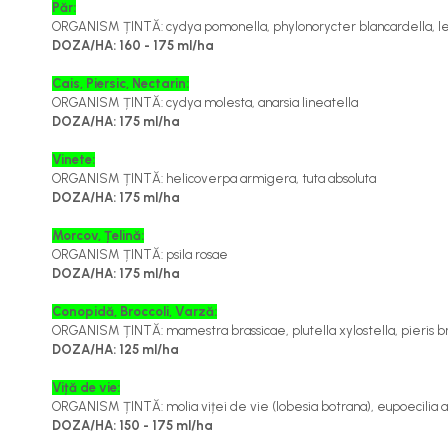
Păr:
Îngrășăminte foliare gel
ORGANISM ȚINTĂ: cydya pomonella, phylonorycter blancardella, leuco
DOZA/HA: 160 - 175 ml/ha
Îngrășăminte granulate
Îngrășăminte pentru flori
Cais, Piersic, Nectarin:
ORGANISM ȚINTĂ: cydya molesta, anarsia lineatella
Îngrășăminte Gazon și Conifere
DOZA/HA: 175 ml/ha
Regulatori de creștere
Vinete:
ORGANISM ȚINTĂ: helicoverpa armigera, tuta absoluta
Vinificație
DOZA/HA: 175 ml/ha
Antioxidanți / Stabilizatori
Morcov, Țelină:
Echipamente
ORGANISM ȚINTĂ: psila rosae
Igienizare / Mentenanță
DOZA/HA: 175 ml/ha
Limpezire
Conopidă, Broccoli, Varză:
ORGANISM ȚINTĂ: mamestra brassicae, plutella xylostella, pieris b
Sulfitare must / vin
DOZA/HA: 125 ml/ha
Drojdii Selecționate
Viță de vie:
Casă
ORGANISM ȚINTĂ: molia viței de vie (lobesia botrana), eupoecilia 
DOZA/HA: 150 - 175 ml/ha
Electrocasnice