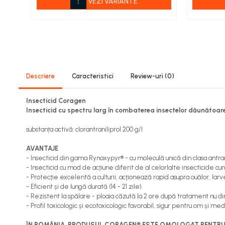
VEZI VARIANTE
Viță de vie
Cartofi
Legume
Fungicide
Porumb
Floarea soarelui
Descriere
Caracteristici
Review-uri
(0)
Cereale păioase
Rapiță
Insecticid Coragen
Insecticid cu spectru larg în combaterea insectelor dăunătoare l
Cartofi
Viță de vie
substanța activă: clorantraniliprol 200 g/l
Livezi
AVANTAJE
Sfeclă
- Insecticid din gama Rynaxypyr® - cu moleculă unică din clasa antr
Soia, Mazăre, Fasole
- Insecticid cu mod de acţiune diferit de al celorlalte insecticide cu
Legume
- Protecţie excelentă a culturii, acţionează rapid asupra ouălor, larvel
- Eficient și de lungă durată (14 - 21 zile).
Insecticide
- Rezistent la spălare - ploaia căzută la 2 ore după tratament nu di
- Profil toxicologic și ecotoxicologic favorabil, sigur pentru om și medi
Porumb
Floarea soarelui
ÎN ROMÂNIA, PRODUSUL CORAGEN® ESTE OMOLOGAT PENTRU