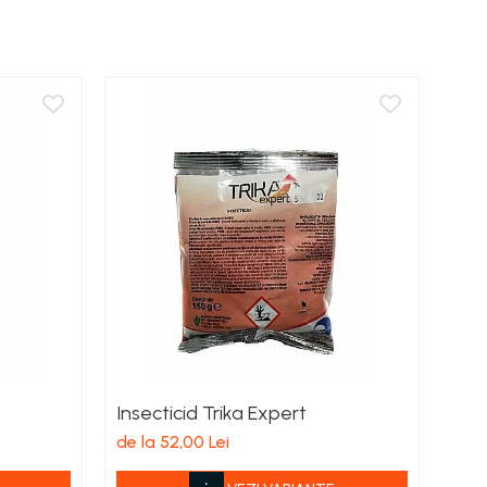
Insecticid Trika Expert
Inse
de la 52,00 Lei
de l