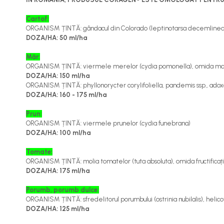
Cereale păioase
Cartof:
Rapiță
ORGANISM ȚINTĂ: gândacul din Colorado (leptinotarsa decemlinea
Soia, mazare, fasole
DOZA/HA: 50 ml/ha
Sfeclă
Măr:
Lucernă și plante furajere
ORGANISM ȚINTĂ: viermele merelor (cydia pomonella), omida marmorat
Livezi
DOZA/HA: 150 ml/ha
ORGANISM ȚINTĂ: phyllonorycter corylifoliella, pandemis ssp., ado
Viță de vie
DOZA/HA: 160 - 175 ml/ha
Cartofi
Legume
Prun:
ORGANISM ȚINTĂ: viermele prunelor (cydia funebrana)
Adjuvanți
DOZA/HA: 100 ml/ha
Acaricide
Tomate:
Dezinfectanți de sol
ORGANISM ȚINTĂ: molia tomatelor (tuta absoluta), omida fructificaț
DOZA/HA: 175 ml/ha
Îngrășăminte
Îngrășăminte lichide
Porumb, porumb dulce:
ORGANISM ȚINTĂ: sfredelitorul porumbului (ostrinia nubilalis), heli
Îngrășăminte foliare
DOZA/HA: 125 ml/ha
hidrosolubile