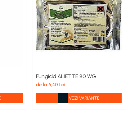
Fungicid ALIETTE 80 WG
F
de la 6,40 Lei
de
E
VEZI VARIANTE