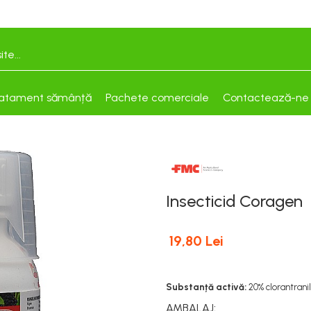
atament sămânță
Pachete comerciale
Contactează-ne
Insecticid Coragen
19,80 Lei
Substanță activă:
20% clorantrani
AMBALAJ
: