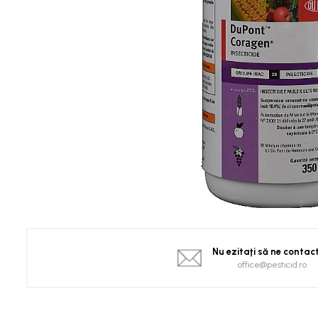
Spanac
Tomate
Vinete
Salate
Ardei
Brocoli și Conopidă
Castraveți
Ceapă
Dovleac și dovlecei
Pepeni
Semințe Hobby
Semințe hobby legume
Semințe hobby plante aromatice
Nu ezitaţi să ne contac
Semințe hobby flori
office@pesticid.ro
Semințe semiprofesionale
Pepeni
Rădăcinoase