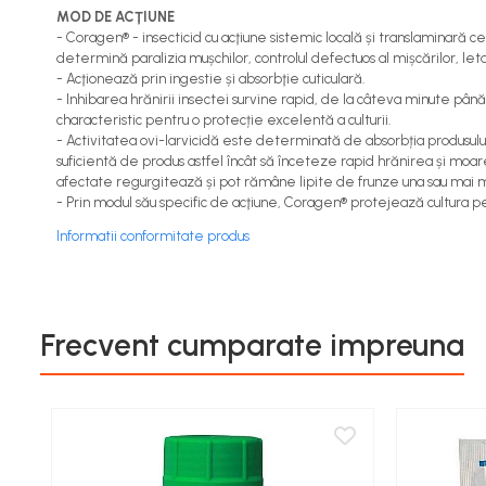
Aspiratoare si aparate de spalat
MOD DE ACŢIUNE
- Coragen® - insecticid cu acţiune sistemic locală și translaminară c
Plite si arzatoare
determină paralizia mușchilor, controlul defectuos al mișcărilor, leta
Masini de tocat si de carnati
- Acţionează prin ingestie și absorbţie cuticulară.
- Inhibarea hrănirii insectei survine rapid, de la câteva minute p
Ventilatoare
characteristic pentru o protecție excelentă a culturii.
Sanitare
- Activitatea ovi-larvicidă este determinată de absorbția produsului 
suficientă de produs astfel încât să înceteze rapid hrănirea și moa
Robineti
afectate regurgitează și pot rămâne lipite de frunze una sau mai 
Baterii
- Prin modul său specific de acţiune, Coragen® protejează cultura pen
Organizare
Informatii conformitate produs
Incalzire, Climatizare Instalatii
Accesorii Gaz
Aeroterme si Convectori
Frecvent cumparate impreuna
Incalzire pe Lemne
Racorduri si Furtunuri Gaz
Electrice
Cablu si prelungitoare
Echipamente iluminare