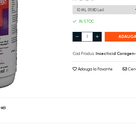
IN STOC
ADAUGA
Cod Produs:
Insecticid Coragen
Adauga la Favorite
Cere
taţi