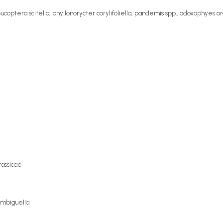
ptera scitella, phyllonorycter corylifoliella, pandemis spp., adoxophyes or
rassicae
ambiguella