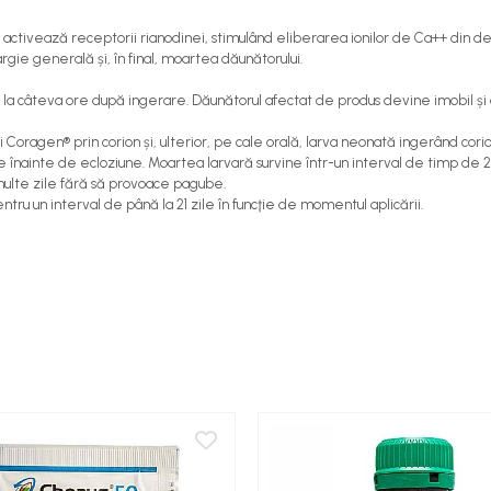
e activează receptorii rianodinei, stimulând eliberarea ionilor de Ca++ din dep
rgie generală și, în final, moartea dăunătorului.
ână la câteva ore după ingerare. Dăunătorul afectat de produs devine imobil
Coragen® prin corion și, ulterior, pe cale orală, larva neonată ingerând corion
re înainte de ecloziune. Moartea larvară survine într-un interval de timp de 
multe zile fără să provoace pagube.
tru un interval de până la 21 zile în funcţie de momentul aplicării.