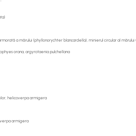
ta)
ă a mărului (phyllonorychter blancardella), minierul circular al mărului (
xophyes orana, argyrotaenia pulchellana
iilor, helicoverpa armigera
coverpa armigera