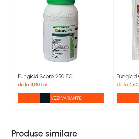
Echipamente electrice
Curatare
Camping
Gratare
Gratare de camping pe gaz
Accesorii
Panouri si Accesorii Solare
Constructii
Abrazive
Fungicid Score 250 EC
Fungicid
de la 4,80 Lei
de la 4,60
Accesorii Constructii
Accesorii fixare si siguranta
VEZI VARIANTE
Amestecare
Betoniere
Cancioage
Produse similare
Ciocane demolatoare