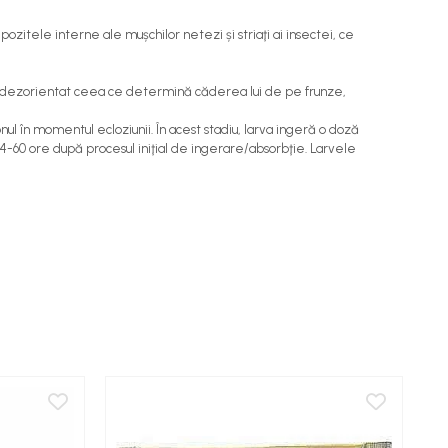
ozitele interne ale mușchilor netezi și striaţi ai insectei, ce
 și dezorientat ceea ce determină căderea lui de pe frunze,
ul în momentul ecloziunii. În acest stadiu, larva ingeră o doză
24-60 ore după procesul iniţial de ingerare/absorbţie. Larvele