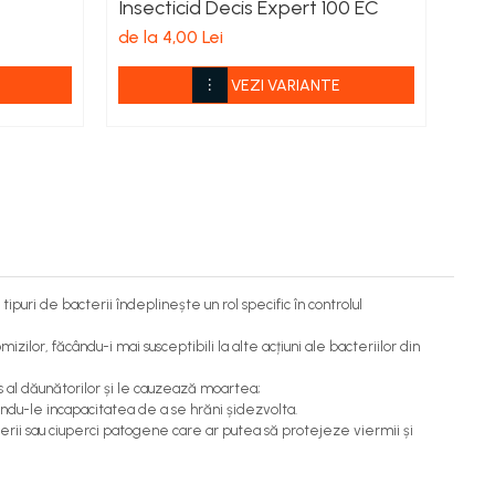
Insecticid Decis Expert 100 EC
Mol
de la 4,00 Lei
de l
VEZI VARIANTE
puri de bacterii îndeplinește un rol specific în controlul
zilor, făcându-i mai susceptibili la alte acțiuni ale bacteriilor din
os al dăunătorilor și le cauzează moartea;
uzându-le incapacitatea de a se hrăni șidezvolta.
acterii sau ciuperci patogene care ar putea să protejeze viermii și