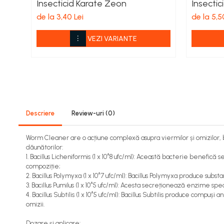
Insecticid Karate Zeon
Insectic
Viță de vie
de la 3,40 Lei
de la 5,5
Cartofi
Legume
VEZI VARIANTE
Fungicide
Porumb
Floarea soarelui
Cereale păioase
Rapiță
Cartofi
Descriere
Review-uri
(0)
Viță de vie
Livezi
Worm Cleaner are o acțiune complexă asupra viermilor și omizilor, ba
dăunătorilor:
Sfeclă
1. Bacillus Licheniformis (1 x 10^8 ufc/ml): Această bacterie benefică 
Soia, Mazăre, Fasole
compoziție;
2. Bacillus Polymyxa (1 x 10^7 ufc/ml): Bacillus Polymyxa produce su
Legume
3. Bacillus Pumilus (1 x 10^5 ufc/ml): Acesta secreționează enzime spe
Insecticide
4. Bacillus Subtilis (1 x 10^5 ufc/ml): Bacillus Subtilis produce comp
omizii.
Porumb
Floarea soarelui
Dozare și aplicare: