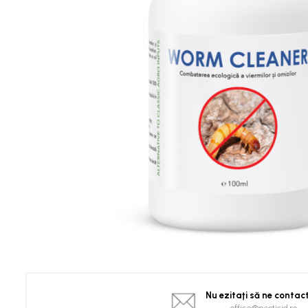
Spanac
Tomate
Vinete
Salate
Ardei
Brocoli și Conopidă
Castraveți
Ceapă
Dovleac și dovlecei
Pepeni
Semințe Hobby
Semințe hobby legume
Semințe hobby plante aromatice
Semințe hobby flori
Semințe semiprofesionale
Pepeni
Nu ezitaţi să ne contac
Rădăcinoase