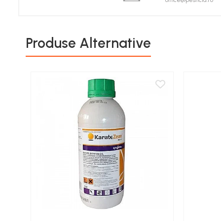
office@pesticid.ro
Porumb zaharat
Spanac
Fasole și mazăre
Produse Alternative
Semințe gazon
Plante furajere
Seminţe plante furajere
Pesticide
Erbicide
Porumb
Floarea Soarelui
Cereale păioase
Rapiță
Soia, Mazăre, Fasole
Sfeclă
Lucernă și plante furajere
Livezi