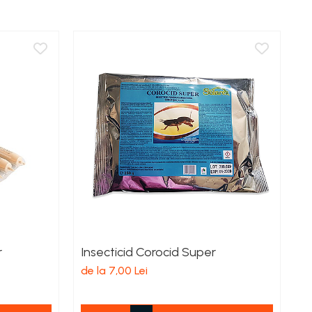
r
Insecticid Corocid Super
Î
de la 7,00 Lei
de