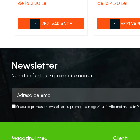
de la 2,20 Lei
de la 4,70 Lei
Echipamente electrice
Curatare
Camping
VEZI VARIANTE
VEZI VAR
Gratare
Gratare de camping pe gaz
Accesorii
Panouri si Accesorii Solare
Newsletter
Constructii
Abrazive
Nu rata ofertele si promotiile noastre
Accesorii Constructii
Accesorii fixare si siguranta
Amestecare
Vreau sa primesc newsletter cu promotiile magazinului. Afla mai multe in
P
Betoniere
Cancioage
Ciocane demolatoare
Magazinul meu
Clienti