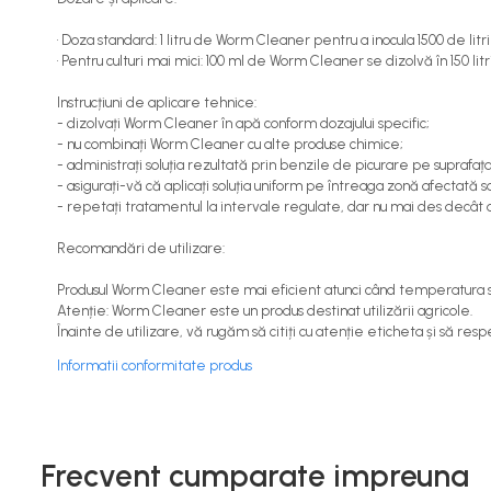
Cereale păioase
• Doza standard: 1 litru de Worm Cleaner pentru a inocula 1500 de litri
Rapiță
• Pentru culturi mai mici: 100 ml de Worm Cleaner se dizolvă în 150 litr
Soia, mazare, fasole
Sfeclă
Instrucțiuni de aplicare tehnice:
- dizolvați Worm Cleaner în apă conform dozajului specific;
Lucernă și plante furajere
- nu combinați Worm Cleaner cu alte produse chimice;
Livezi
- administrați soluția rezultată prin benzile de picurare pe suprafața
- asigurați-vă că aplicați soluția uniform pe întreaga zonă afectată s
Viță de vie
- repetați tratamentul la intervale regulate, dar nu mai des decâ
Cartofi
Legume
Recomandări de utilizare:
Adjuvanți
Produsul Worm Cleaner este mai eficient atunci când temperatura sol
Acaricide
Atenție: Worm Cleaner este un produs destinat utilizării agricole.
Înainte de utilizare, vă rugăm să citiți cu atenție eticheta și să resp
Dezinfectanți de sol
Informatii conformitate produs
Îngrășăminte
Îngrășăminte lichide
Îngrășăminte foliare
Frecvent cumparate impreuna
hidrosolubile