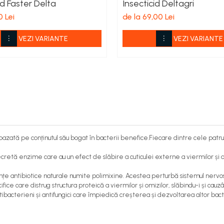
id Faster Delta
Insecticid Deltagri
0 Lei
de la 69,00 Lei
VEZI VARIANTE
VEZI VARIANTE
zată pe conținutul său bogat în bacterii benefice.Fiecare dintre cele patru ti
secretă enzime care au un efect de slăbire a cuticulei externe a viermilor și omi
bstanțe antibiotice naturale numite polimixine. Acestea perturbă sistemul nerv
cifice care distrug structura proteică a viermilor și omizilor, slăbindu-i și ca
uși antibacterieni și antifungici care împiedică creșterea și dezvoltarea altor b