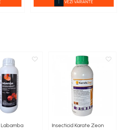
E
VEZI VARIANTE
id Labamba
Insecticid Karate Zeon
In