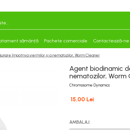
atament sămânță
Pachete comerciale
Contactează-ne
unare împotriva viermilor și a nematozilor, Worm Cleaner
Agent biodinamic de
nematozilor, Worm 
Chromosome Dynamics
15,00 Lei
AMBALAJ
: