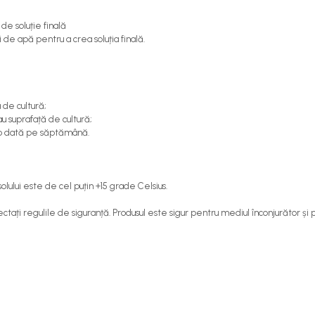
 de soluție finală
i de apă pentru a crea soluția finală.
 de cultură;
au suprafață de cultură;
t o dată pe săptămână.
ului este de cel puțin +15 grade Celsius.
ectați regulile de siguranță. Produsul este sigur pentru mediul înconjurător și p