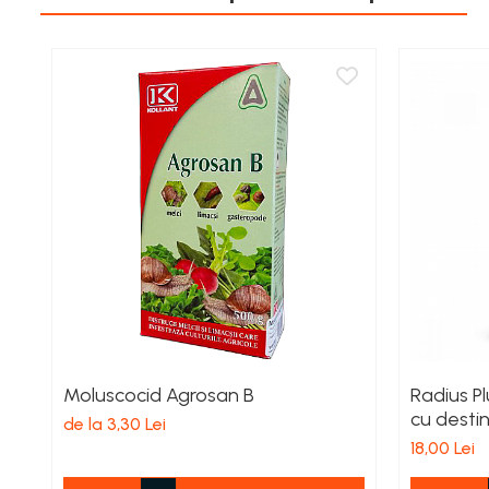
Îngrășăminte foliare gel
Îngrășăminte granulate
Îngrășăminte pentru flori
Îngrășăminte Gazon și Conifere
Regulatori de creștere
Vinificație
Antioxidanți / Stabilizatori
Echipamente
Igienizare / Mentenanță
Limpezire
Sulfitare must / vin
Moluscocid Agrosan B
Radius Pl
Drojdii Selecționate
cu destin
de la 3,30 Lei
curat
Casă
18,00 Lei
Electrocasnice