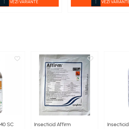
VEZI VARIANTE
VEZI VARIANT
240 SC
Insecticid Affirm
Insectic