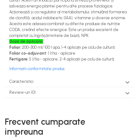
culturi. Acesti aminoacizi participa la sinteza proteinelor și
teascuri
salveaza energia plantei pentru alte procese fiziologice.
Nivele laser si Telemetre
Acţionează și ca regulator al metabolismului, stimulând formarea
Nivele si masurare unghi
de clorofilă, acidul indolacetic (IAA), vitamine și diverse enzime.
Nivele, Echere si Compasuri
Acesta este adesea combinat cu diferite produse de nutriție
CODA, creând efecte sinergice. Este un produs excelent de
Rulete
completat cu îngrășămintele de bază, NPK.
Doze de aplicare:
Foliar:
200-300 ml/ 100 l apa; 1-4 aplicații pe ciclu de cultură
Foliar co-adjuvant:
1 l/ha - aplicare
Fertigare:
5 l/ha - aplicare; 2-4 aplicații pe ciclu de cultură
Informatii conformitate produs
Caracteristici
Review-uri
(0)
Frecvent cumparate
impreuna