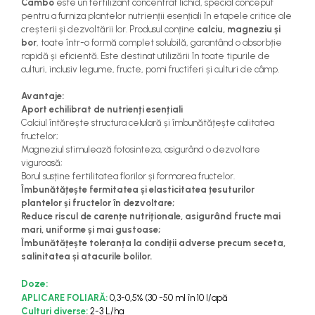
Cambo
este un fertilizant concentrat lichid, special conceput
teascuri
pentru a furniza plantelor nutrienții esențiali în etapele critice ale
Nivele laser si Telemetre
creșterii și dezvoltării lor. Produsul conține
calciu, magneziu și
Nivele si masurare unghi
bor
, toate într-o formă complet solubilă, garantând o absorbție
Nivele, Echere si Compasuri
rapidă și eficientă. Este destinat utilizării în toate tipurile de
culturi, inclusiv legume, fructe, pomi fructiferi și culturi de câmp.
Rulete
Avantaje:
Aport echilibrat de nutrienți esențiali
Calciul întărește structura celulară și îmbunătățește calitatea
fructelor;
Magneziul stimulează fotosinteza, asigurând o dezvoltare
viguroasă;
Borul susține fertilitatea florilor și formarea fructelor.
Îmbunătățește fermitatea și elasticitatea țesuturilor
plantelor și fructelor în dezvoltare;
Reduce riscul de carențe nutriționale, asigurând fructe mai
mari, uniforme și mai gustoase;
Îmbunătățește toleranța la condiții adverse precum seceta,
salinitatea și atacurile bolilor.
Doze:
APLICARE FOLIARĂ:
0,3-0,5% (30 -50 ml în 10 l/apă
Culturi diverse:
2-3 L/ha