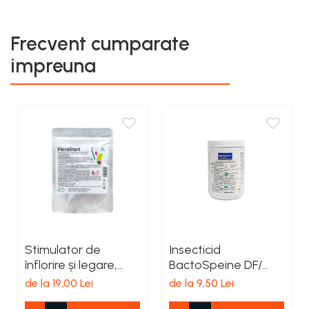
Frecvent cumparate
impreuna
Stimulator de
Insecticid
înflorire și legare,
BactoSpeine DF/
FloraStart
Dipel DF
de la 19,00 Lei
de la 9,50 Lei