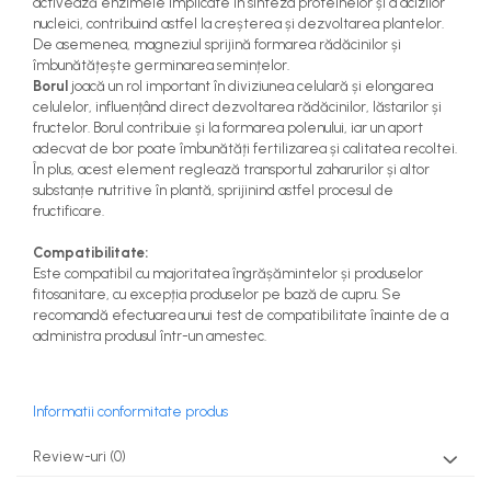
activează enzimele implicate în sinteza proteinelor și a acizilor
nucleici, contribuind astfel la creșterea și dezvoltarea plantelor.
De asemenea, magneziul sprijină formarea rădăcinilor și
îmbunătățește germinarea semințelor.
Borul
joacă un rol important în diviziunea celulară și elongarea
celulelor, influențând direct dezvoltarea rădăcinilor, lăstarilor și
fructelor. Borul contribuie și la formarea polenului, iar un aport
adecvat de bor poate îmbunătăți fertilizarea și calitatea recoltei.
În plus, acest element reglează transportul zaharurilor și altor
substanțe nutritive în plantă, sprijinind astfel procesul de
fructificare.
Compatibilitate:
Este compatibil cu majoritatea îngrășămintelor și produselor
fitosanitare, cu excepția produselor pe bază de cupru. Se
recomandă efectuarea unui test de compatibilitate înainte de a
administra produsul într-un amestec.
Informatii conformitate produs
Review-uri
(0)