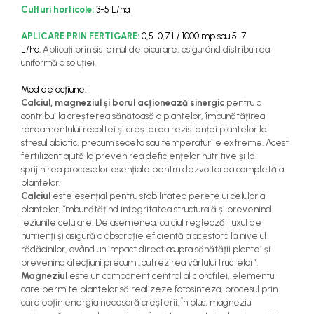
Culturi horticole:
3-5 L/ha
APLICARE PRIN FERTIGARE:
0,5-0,7 L/ 1000 mp sau 5-7
L/ha.
Aplicați prin sistemul de picurare, asigurând distribuirea
uniformă a soluției.
Mod de acțiune:
Calciul, magneziul și borul acționează sinergic
pentru a
contribui la creșterea sănătoasă a plantelor, îmbunătățirea
randamentului recoltei și creșterea rezistenței plantelor la
stresul abiotic, precum seceta sau temperaturile extreme. Acest
fertilizant ajută la prevenirea deficiențelor nutritive și la
sprijinirea proceselor esențiale pentru dezvoltarea completă a
plantelor.
Calciul
este esențial pentru stabilitatea peretelui celular al
plantelor, îmbunătățind integritatea structurală și prevenind
leziunile celulare. De asemenea, calciul reglează fluxul de
nutrienți și asigură o absorbție eficientă a acestora la nivelul
rădăcinilor, având un impact direct asupra sănătății plantei și
prevenind afecțiuni precum „putrezirea vârfului fructelor”.
Magneziul
este un component central al clorofilei, elementul
care permite plantelor să realizeze fotosinteza, procesul prin
care obțin energia necesară creșterii. În plus, magneziul