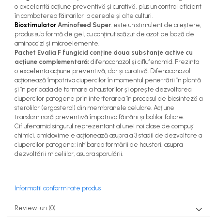
o excelentă acțiune preventivă și curativă, plus un control eficient
teascuri
Nivele laser si Telemetre
în combaterea făinarilor la cereale și alte culturi.
Nivele si masurare unghi
Biostimulator
Aminofeed Super
: este un stimulent de creștere,
produs sub formă de gel, cu conținut scăzut de azot pe bază de
Nivele, Echere si Compasuri
aminoacizi și microelemente.
Rulete
Pachet Evalia F fungicid conține doua substanțe active cu
acțiune complementară:
difenoconazol și ciflufenamid. Prezinta
o excelenta acțiune preventivă, dar și curativă. Difenoconazol
acționează împotriva ciupercilor în momentul penetrării în plantă
și în perioada de formare a haustorilor și oprește dezvoltarea
ciupercilor patogene prin interferarea în procesul de biosinteză a
sterolilor (ergosterol) din membranele celulare. Acțiune
translaminară preventivă împotriva făinării și bolilor foliare.
Ciflufenamid singurul reprezentant al unei noi clase de compuși
chimici, amidoximele acționează asupra a 3 stadii de dezvoltare a
ciupercilor patogene: inhibarea formării de haustori, asupra
dezvoltării miceliilor, asupra sporulării.
Informatii conformitate produs
Review-uri
(0)