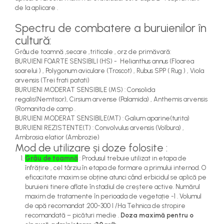
teascuri
de la aplicare .
Nivele laser si Telemetre
Nivele si masurare unghi
Spectru de combatere a buruienilor în
cultură:
Nivele, Echere si Compasuri
Rulete
Grâu de toamnă ,secare ,triticale , orz de primăvară:
BURUIENI FOARTE SENSIBILI (HS) - Helianthus annus (Floarea
soarelui ) , Polygonum aviculare (Troscot) , Rubus SPP ( Rug ) , Viola
arvensis (Trei frati patati)
BURUIENI MODERAT SENSIBILE (MS) : Consolida
regalis(Nemtisor), Cirsium arvense (Palamida) , Anthemis arvensis
(Romanita de camp .
BURUIENI MODERAT SENSIBILE(MT) : Galium aparine(turita)
BURUIENI REZISTENTE(T) : Convolvulus arvensis (Volbura) ,
Ambrosia elatior (Ambrozie)
Mod de utilizare și doze folosite :
Grâu de toamnă
: Produsul trebuie utilizat in etapa de
înfrățire , cel târziu în etapa de formare a primului internod. O
eficacitate maxim se obține atunci când erbicidul se aplică pe
buruieni tinere aflate în stadiul de creștere active. Numărul
maxim de tratamente în perioada de vegetație -1 . Volumul
de apă recomandat :200-300 l /Ha Tehnica de stropire
recomandată – picături medie .
Doza maximă pentru o