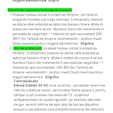
singură administrare :30gr/h
Secară de toamnă și triticale de toamnă
:
Produsul trebuie utilizat în etapă de înfrățire , cel târziu în
etapă de formare a primului interned. O eficacitate maximă
se obține când erbicidul se aplică pe buruieni tinere aflate în
stadiul de creștere active . Numărul maxim de tratamente în
perioada de vegetație – 1. Volumul de apă recomandat :200-
300 l/ Ha. Tehnică de stropire recomandată – picături medii.
Doză maximă pentru o singură administrare :
30gr/ha.
Orz de primăvară
: produsul trebuie utilizat în etapă de
înfrățire . O eficacitate maximă se obține când erbicidul se
aplică pe buruieni tinere aflate în stadiul de creștere active.
Numărul maxim de tratamente în perioada de vegetație – 1 .
Volumul de apă recomandat : 200-300 l/ha. Tehnică de
stropire recomandată – picături medii Doză maxim pentru o
singură administrare :
20gr/ha
Contraindicații
:
Erbicid Galmet 20 SG
nu se va utiliza – pe același teren mai
mult de o dată pe sezon , pentru soluri foarte ușoare și pentru
câmpuri cu ph-ul solului mai mare de 7,5 , cu ajutorul
echipamentelor de aviație agricolă , pe plantele afectate
de ger ,secetă ,băltire de apă ,atac de boli sau dăunători
precum și pe plantele care prezintă simptome de deficient